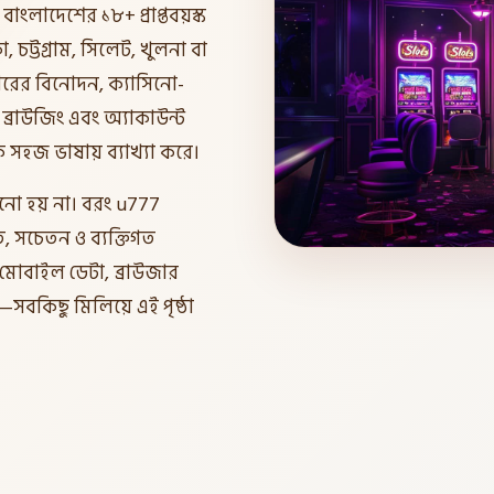
াংলাদেশের ১৮+ প্রাপ্তবয়স্ক
চট্টগ্রাম, সিলেট, খুলনা বা
রের বিনোদন, ক্যাসিনো-
ুত ব্রাউজিং এবং অ্যাকাউন্ট
কে সহজ ভাষায় ব্যাখ্যা করে।
নো হয় না। বরং u777
, সচেতন ও ব্যক্তিগত
, মোবাইল ডেটা, ব্রাউজার
—সবকিছু মিলিয়ে এই পৃষ্ঠা