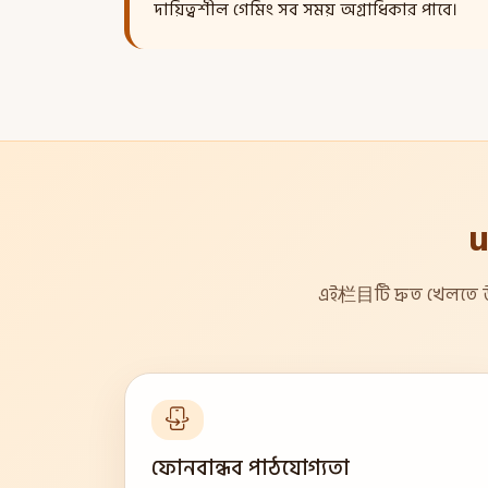
দায়িত্বশীল গেমিং সব সময় অগ্রাধিকার পাবে।
u
এই栏目টি দ্রুত খেলতে উ
ফোনবান্ধব পাঠযোগ্যতা