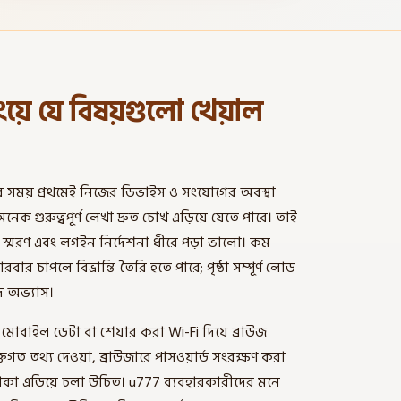
য়ে যে বিষয়গুলো খেয়াল
 সময় প্রথমেই নিজের ডিভাইস ও সংযোগের অবস্থা
েক গুরুত্বপূর্ণ লেখা দ্রুত চোখ এড়িয়ে যেতে পারে। তাই
 স্মরণ এবং লগইন নির্দেশনা ধীরে পড়া ভালো। কম
র চাপলে বিভ্রান্তি তৈরি হতে পারে; পৃষ্ঠা সম্পূর্ণ লোড
পদ অভ্যাস।
োবাইল ডেটা বা শেয়ার করা Wi-Fi দিয়ে ব্রাউজ
তিগত তথ্য দেওয়া, ব্রাউজারে পাসওয়ার্ড সংরক্ষণ করা
া এড়িয়ে চলা উচিত। u777 ব্যবহারকারীদের মনে