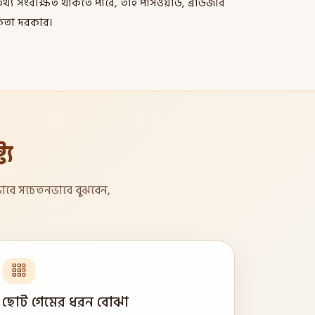
য সংরক্ষিত থাকতে পারে, তাই পাসওয়ার্ড, ব্রাউজার
্কতা দরকার।
্য
াবে সচেতনভাবে বুঝবেন,
ছোট গেমের ধরন বোঝা