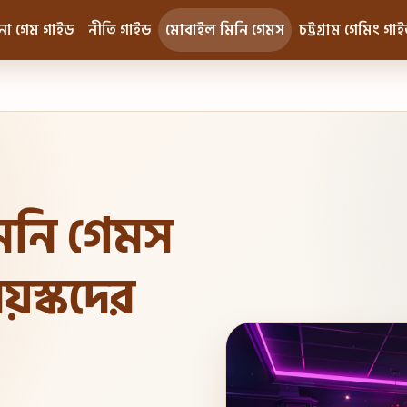
নো গেম গাইড
নীতি গাইড
মোবাইল মিনি গেমস
চট্টগ্রাম গেমিং গা
িনি গেমস
য়স্কদের