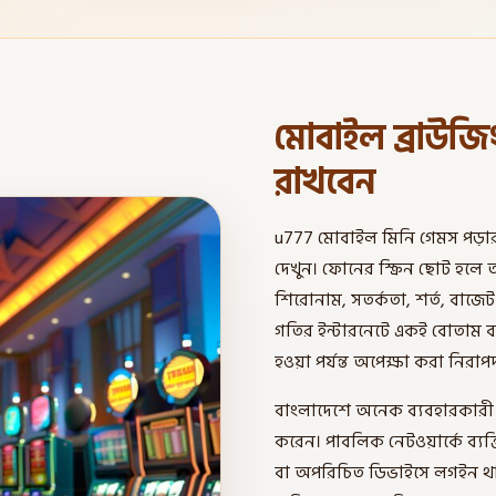
মোবাইল ব্রাউজিং
রাখবেন
u777 মোবাইল মিনি গেমস পড়ার
দেখুন। ফোনের স্ক্রিন ছোট হলে অন
শিরোনাম, সতর্কতা, শর্ত, বাজেট
গতির ইন্টারনেটে একই বোতাম বারবা
হওয়া পর্যন্ত অপেক্ষা করা নিরা
বাংলাদেশে অনেক ব্যবহারকারী ম
করেন। পাবলিক নেটওয়ার্কে ব্যক্
বা অপরিচিত ডিভাইসে লগইন থাক