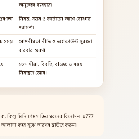
অনুচ্ছেদ ব্যবহার।
 প্রবণতা
নিয়ম, সময় ও কাঠামো আগে বোঝার
পরামর্শ।
েক সময়
গোপনীয়তা নীতি ও অ্যাকাউন্ট সুরক্ষা
বারবার স্মরণ।
়ে
১৮+ সীমা, বিরতি, বাজেট ও সময়
নিয়ন্ত্রণে জোর।
বিক, কিন্তু মিনি গেমস ভিন্ন ধরনের বিনোদন। u777
ভাগ আলাদা করে বুঝে তারপর ব্রাউজ করুন।