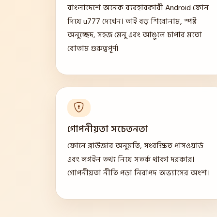
বাংলাদেশে অনেক ব্যবহারকারী Android ফোন
দিয়ে u777 দেখেন। তাই বড় শিরোনাম, স্পষ্ট
অনুচ্ছেদ, সহজ মেনু এবং আঙুলে চাপার মতো
বোতাম গুরুত্বপূর্ণ।
গোপনীয়তা সচেতনতা
ফোনে ব্রাউজার অনুমতি, সংরক্ষিত পাসওয়ার্ড
এবং লগইন তথ্য নিয়ে সতর্ক থাকা দরকার।
গোপনীয়তা নীতি পড়া নিরাপদ অভ্যাসের অংশ।