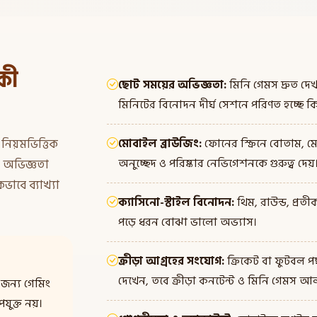
কী
ছোট সময়ের অভিজ্ঞতা:
মিনি গেমস দ্রুত দেখা
মিনিটের বিনোদন দীর্ঘ সেশনে পরিণত হচ্ছে ক
নিয়মভিত্তিক
মোবাইল ব্রাউজিং:
ফোনের স্ক্রিনে বোতাম, মে
অনুচ্ছেদ ও পরিষ্কার নেভিগেশনকে গুরুত্ব দেয়
মী অভিজ্ঞতা
ভাবে ব্যাখ্যা
ক্যাসিনো-স্টাইল বিনোদন:
থিম, রাউন্ড, প্রতী
পড়ে ধরন বোঝা ভালো অভ্যাস।
ক্রীড়া আগ্রহের সংযোগ:
ক্রিকেট বা ফুটবল 
দেখেন, তবে ক্রীড়া কনটেন্ট ও মিনি গেমস আ
ও জন্য গেমিং
পযুক্ত নয়।