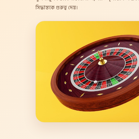
সিদ্ধান্তকে গুরুত্ব দেয়।