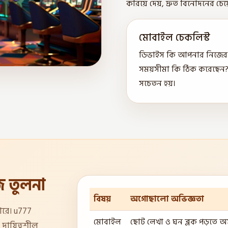
করিয়ে দেয়, দ্রুত বিনোদনের চেয়ে
মোবাইল চেকলিস্ট
ডিভাইস কি আপনার নিজের? 
সময়সীমা কি ঠিক করেছেন? এই
সচেতন হয়।
জ তুলনা
বিষয়
অগোছালো অভিজ্ঞতা
ারে। u777
মোবাইল
ছোট লেখা ও ঘন ব্লক পড়তে অ
দায়িত্বশীল